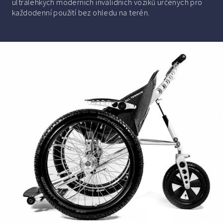
ultralehkých moderních invalidních vozíků určených pro
každodenní použití bez ohledu na terén.