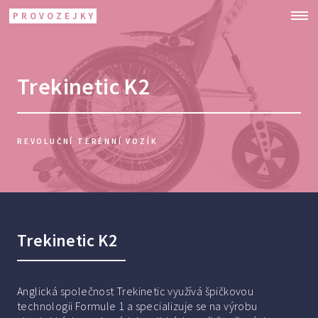
PROVOZEJKY
Trekinetic K2
REVOLUČNÍ TERÉNNÍ VOZÍK
Trekinetic K2
Anglická společnost Trekinetic využívá špičkovou
technologii Formule 1 a specializuje se na výrobu