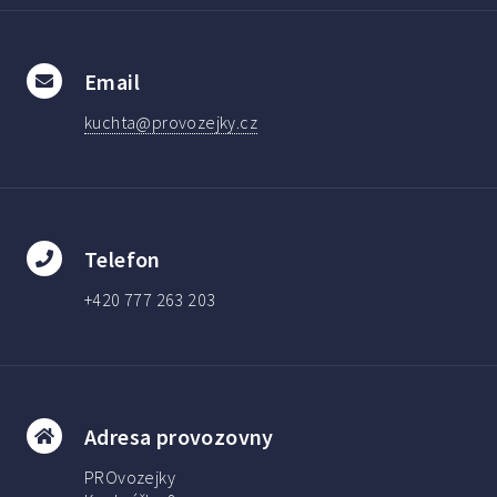
Email
kuchta@provozejky.cz
Telefon
+420 777 263 203
Adresa provozovny
PROvozejky